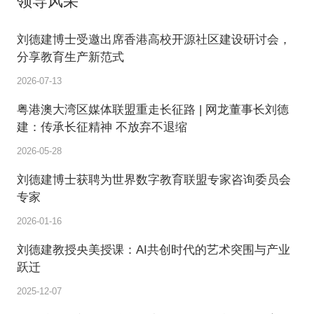
领导风采
刘德建博士受邀出席香港高校开
分享教育生产新范式