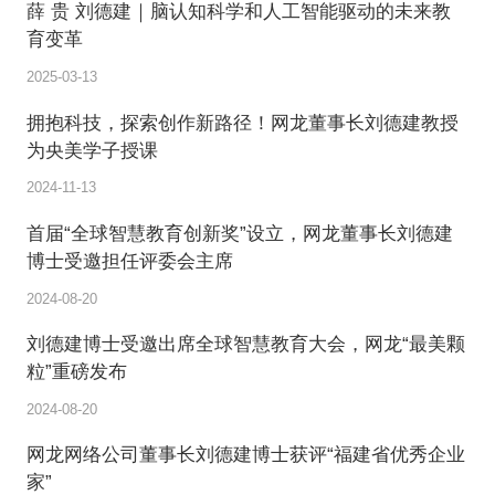
刘德建教授央美授课：AI共创
跃迁
2025-12-07
网龙董事长刘德建博士出席联合
息技术研究所理事会
2025-09-22
刘德建博士受邀出席联合国活动
言献策
2025-08-07