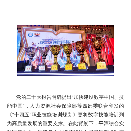
11月27日，第二届“麒麟工
业技能大赛的核心组成部分——
竞赛在平潭隆重开幕。
网龙象
电竞职业教育标杆受邀参与活动
师学院、TLG电竞俱乐部正式
推产教融合，助力电竞产业发展