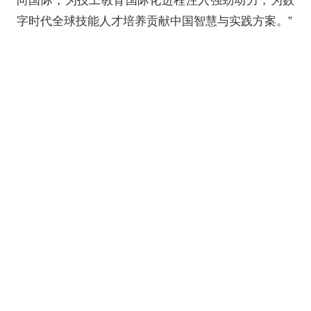
能人才的需求，深度实践“产教