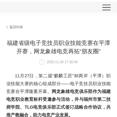
返回列表
福建省级电子竞技员职
开赛，网龙象雄电竞再
2025-11-28 17: