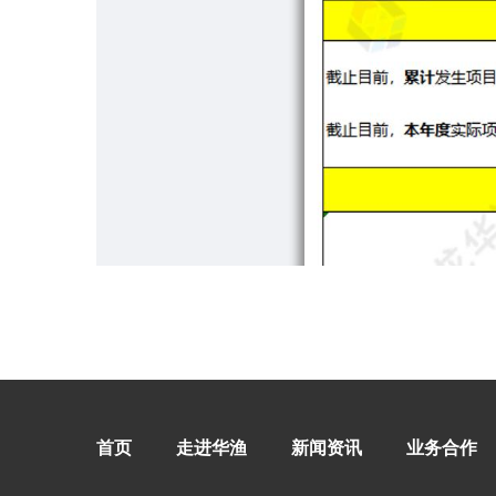
首页
走进华渔
新闻资讯
业务合作