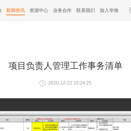
渔
新闻资讯
资源中心
业务合作
联系我们
加入华渔
项目负责人管理工作事务清单
2020-12-22 15:24:25