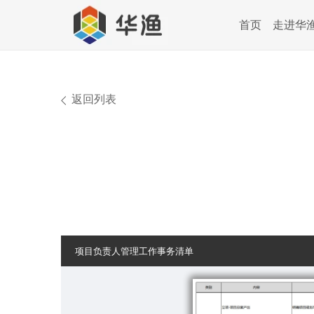
首页
走进华
返回列表