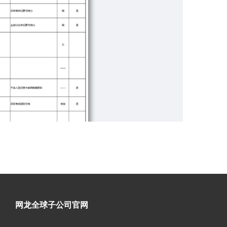
网龙全球子公司官网