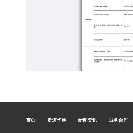
首页
走进华渔
新闻资讯
业务合作