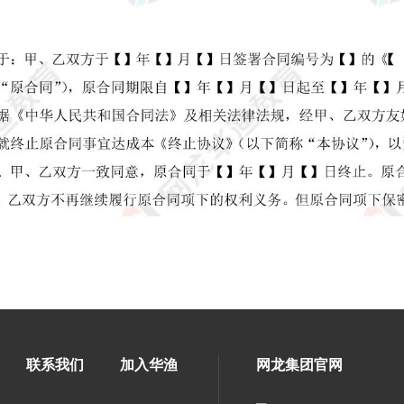
联系我们
加入华渔
网龙集团官网