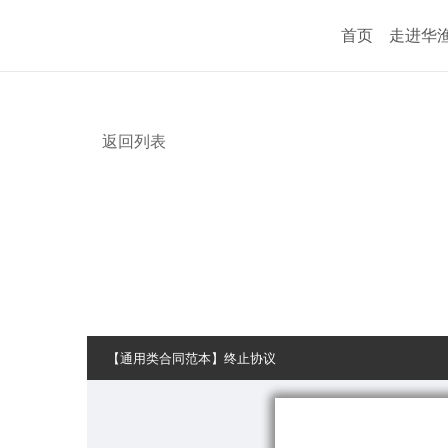
首页
走进华
返回列表