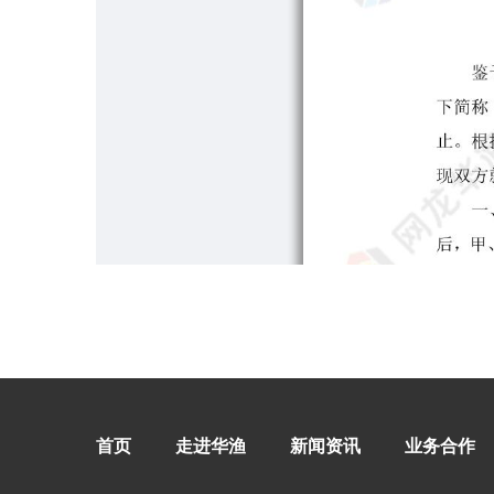
首页
走进华渔
新闻资讯
业务合作