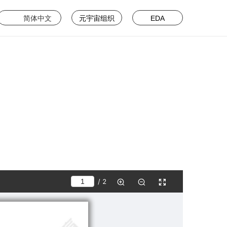
简体中文
元宇宙组织
EDA