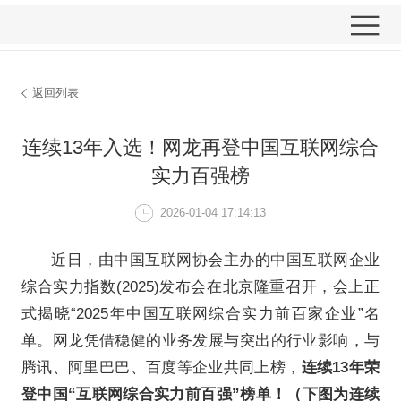
返回列表
连续13年入选！网龙再
实力百强
2026-01-04 17: